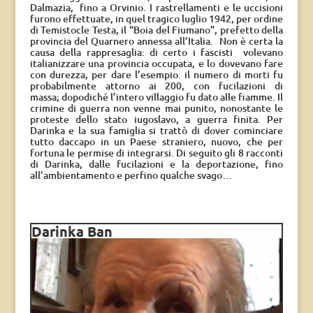
Dalmazia, fino a Orvinio. I rastrellamenti e le uccisioni
furono effettuate, in quel tragico luglio 1942, per ordine
di Temistocle Testa, il “Boia del Fiumano”, prefetto della
provincia del Quarnero annessa all’Italia. Non è certa la
causa della rappresaglia: di certo i fascisti volevano
italianizzare una provincia occupata, e lo dovevano fare
con durezza, per dare l’esempio. il numero di morti fu
probabilmente attorno ai 200, con fucilazioni di
massa;
dopodiché l’intero villaggio fu dato alle fiamme. Il
crimine di guerra non venne mai punito, nonostante le
proteste dello stato iugoslavo, a guerra finita. Per
Darinka e la sua famiglia si trattò di dover cominciare
tutto daccapo in un Paese straniero, nuovo, che per
fortuna le permise di integrarsi. Di seguito gli 8 racconti
di Darinka, dalle fucilazioni e la deportazione, fino
all’ambientamento e perfino qualche svago…
Darinka Ban