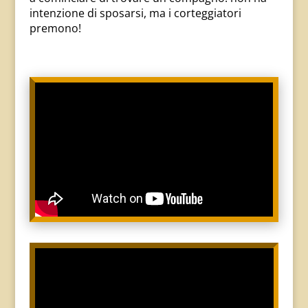
intenzione di sposarsi, ma i corteggiatori
premono!