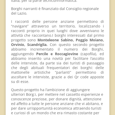
Italia, per la parte tecnico/informatica.
Borghi narranti è finanziato dal Consiglio regionale
del Lazio.
I racconti delle persone anziane permettono di
“navigare” attraverso un territorio, localizzando i
racconti proprio in quei luoghi dove avvenivano le
attività che raccontano.
I borghi interessati dal primo
progetto sono
Monteleone Sabino, Poggio Moiano,
Orvinio, Scandriglia.
Con questo secondo progetto
abbiamo incrementato il numero dei Borghi,
aggiungendo
Percile e Roccagiovine
(capofila), ed
abbiamo inserito una novità per facilitare l’ascolto
delle interviste, da parte sia dei turisti di passaggio
che degli abituali frequentatori dei borghi: delle
mattonelle artistiche “parlanti” permettono di
ascoltare le interviste, grazie a dei Qr code apposte
su di esse.
Questo progetto ha l’ambizione di aggiungere
ulteriori Borg:i, per mettere nel cassetto esperienze e
conoscenze preziose, per donare dignità, attenzione
ed affetto a tutte le persone anziane che vi abitano, e
per dare un’opportunità economica attraendo turisti
e curiosi di un mondo che era rimasto costante per