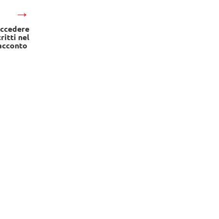
→
accedere
ritti nel
acconto