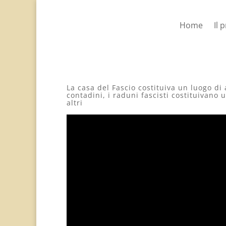
Home
Il 
La casa del Fascio costituiva un luogo di
contadini, i raduni fascisti costituivano 
altri