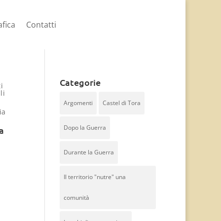
afica
Contatti
Categorie
i
li
Argomenti
Castel di Tora
Dopo la Guerra
a
Durante la Guerra
Il territorio "nutre" una
comunità