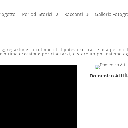
progetto
Periodi Storici
Racconti
Galleria Fotogr
 aggregazione…a cui non ci si poteva sottrarre. ma per molt
un’ottima occasione per riposarsi, e stare un po’ insieme ag
Domenico Attili