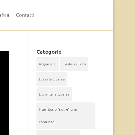
afica
Contatti
Categorie
Argomenti
Castel di Tora
Dopo la Guerra
Durante la Guerra
Il territorio "nutre" una
comunità