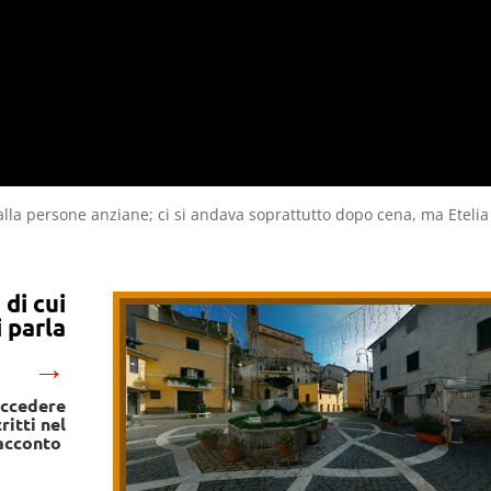
 dalla persone anziane; ci si andava soprattutto dopo cena, ma Eteli
di cui
i parla
→
accedere
ritti nel
acconto