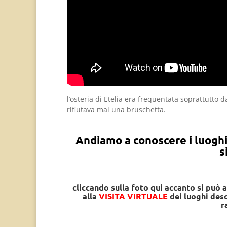
l’osteria di Etelia era frequentata soprattutto
rifiutava mai una bruschetta.
Andiamo a conoscere i luoghi 
s
cliccando sulla foto qui accanto si può 
alla
VISITA VIRTUALE
dei luoghi desc
r